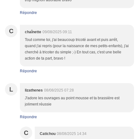
trop mignon adorable bravo
Répondre
C
chaînette
09/08/2025 09:11
Tout comme toi, j'ai beaucoup tricoté avant et puis arrêt,
quand j'ai repris (pour la naissance de mes petits-enfants), j'ai
cherché à tricoter du simple ;-) En tout cas, c'est une belle
action de ta part, bravo !
Répondre
L
lizathenes
08/08/2025 07:28
J'adore les ouvrages au point mousse et ta brassière est
joliment réussie
Répondre
C
Catichou
08/08/2025 14:34