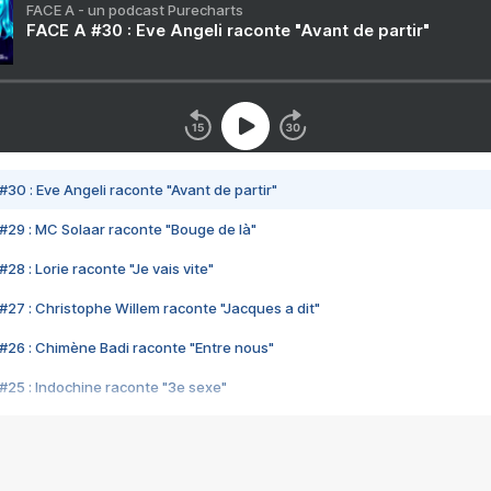
FACE A - un podcast Purecharts
FACE A #30 : Eve Angeli raconte "Avant de partir"
#30 : Eve Angeli raconte "Avant de partir"
#29 : MC Solaar raconte "Bouge de là"
28 : Lorie raconte "Je vais vite"
#27 : Christophe Willem raconte "Jacques a dit"
#26 : Chimène Badi raconte "Entre nous"
#25 : Indochine raconte "3e sexe"
#24 : Zaho raconte "C'est chelou"
#23 : Patrick Bruel raconte "Au café des délices"