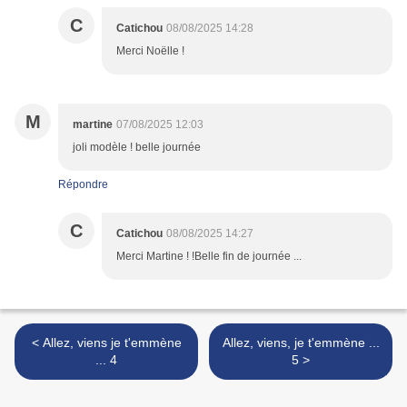
C
Catichou
08/08/2025 14:28
Merci Noëlle !
M
martine
07/08/2025 12:03
joli modèle ! belle journée
Répondre
C
Catichou
08/08/2025 14:27
Merci Martine ! !Belle fin de journée ...
< Allez, viens je t'emmène
Allez, viens, je t'emmène ...
... 4
5 >