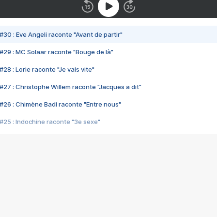
#30 : Eve Angeli raconte "Avant de partir"
#29 : MC Solaar raconte "Bouge de là"
28 : Lorie raconte "Je vais vite"
#27 : Christophe Willem raconte "Jacques a dit"
#26 : Chimène Badi raconte "Entre nous"
#25 : Indochine raconte "3e sexe"
#24 : Zaho raconte "C'est chelou"
#23 : Patrick Bruel raconte "Au café des délices"
#22 : Kyo raconte "Le chemin"
#21 : Nolwenn Leroy raconte "Cassé"
#20 : Patrick Hernandez raconte "Born to be alive"