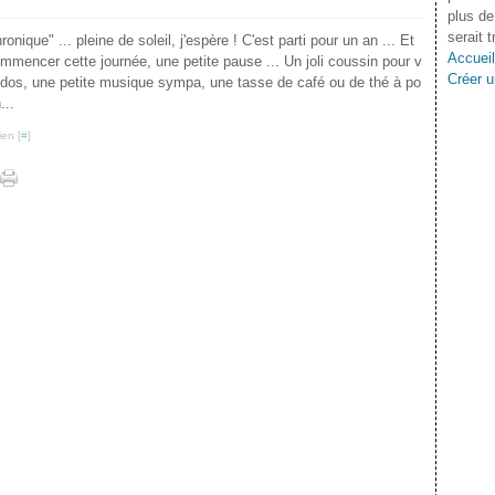
plus de
serait 
onique" ... pleine de soleil, j'espère ! C'est parti pour un an ... Et
Accueil
mmencer cette journée, une petite pause ... Un joli coussin pour v
Créer u
e dos, une petite musique sympa, une tasse de café ou de thé à po
...
ien [
#
]