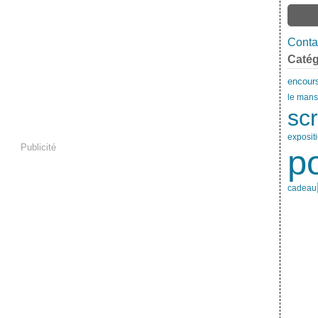
Contac
Catég
encour
le mans
sc
exposit
Publicité
p
cadeau