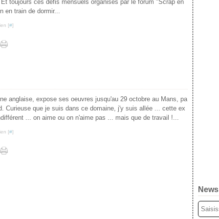
 Et toujours ces défis mensuels organisés par le forum "Scrap en
n en train de dormir...
ien [
#
]
enne anglaise, expose ses oeuvres jusqu'au 29 octobre au Mans, pa
 Curieuse que je suis dans ce domaine, j'y suis allée ... cette ex
différent ... on aime ou on n'aime pas ... mais que de travail !...
ien [
#
]
Newsl