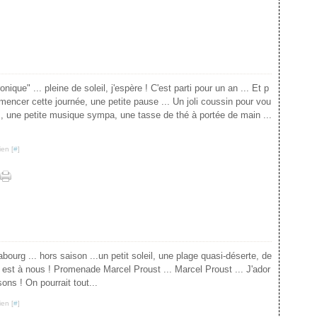
nique" ... pleine de soleil, j'espère ! C'est parti pour un an ... Et p
encer cette journée, une petite pause ... Un joli coussin pour vou
s, une petite musique sympa, une tasse de thé à portée de main ...
ien [
#
]
abourg ... hors saison ...un petit soleil, une plage quasi-déserte, de
e est à nous ! Promenade Marcel Proust ... Marcel Proust ... J'ador
ons ! On pourrait tout...
ien [
#
]