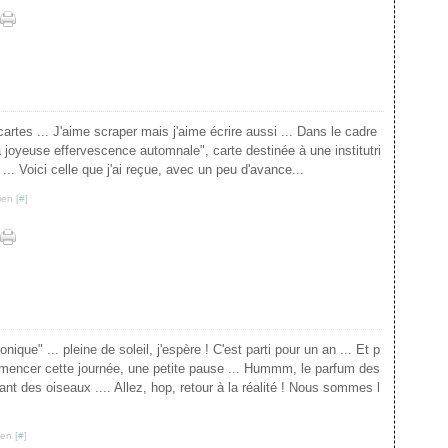
artes ... J'aime scraper mais j'aime écrire aussi ... Dans le cadre
 joyeuse effervescence automnale", carte destinée à une institutri
 ... Voici celle que j'ai reçue, avec un peu d'avance...
ien [
#
]
nique" ... pleine de soleil, j'espère ! C'est parti pour un an ... Et p
mencer cette journée, une petite pause ... Hummm, le parfum des
hant des oiseaux .... Allez, hop, retour à la réalité ! Nous sommes l
en [
#
]