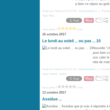
p bien ce séjour au goût 
Posté par Catichou72 à 07:00 -
Commentaires [
…
]
- Permal
Tags:
Nice
Vous aimez ?
1 vote
16 octobre 2017
Le lundi au soleil ... ou pas ... 10
Nouvelle "chr
pour bien co
ous caler l
rtée de main
Posté par Catichou72 à 11:16 -
Commentaires [
…
]
- Permali
Tags:
Cuisine
,
potins
Vous aimez ?
0 vote
13 octobre 2017
Assidue ...
Assidue que je suis à répondre à t