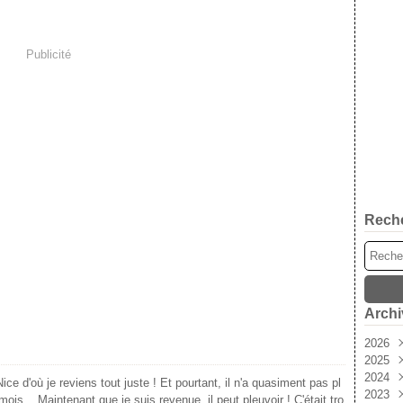
Publicité
Rech
Archi
2026
2025
Aoû
2024
Juil
Déc
ce d'où je reviens tout juste ! Et pourtant, il n'a quasiment pas pl
2023
Jui
Nov
Déc
ois... Maintenant que je suis revenue, il peut pleuvoir ! C'était tro