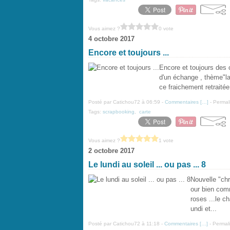
Vous aimez ?
0 vote
4 octobre 2017
Encore et toujours ...
Encore et toujours des c
d'un échange , thème"la
ce fraichement retraitée
Posté par Catichou72 à 06:59 -
Commentaires [
…
]
- Permal
Tags:
scrapbooking
,
carte
Vous aimez ?
1 vote
2 octobre 2017
Le lundi au soleil ... ou pas ... 8
Nouvelle "chro
our bien com
roses ...le c
undi et...
Posté par Catichou72 à 11:18 -
Commentaires [
…
]
- Permali