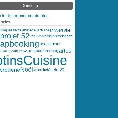
ter le propriétaire du blog
ories
anniversaire
s
Pâques
sac
calendrier avent
carte
projet 52
hiver
échange
voeux
balade
rapbooking
bébé
automne
cartes
couture
SAL
ion
scrap
cadeaux
printemps
Cuisine
otins
Noël
broderie
défi du 20
art textile