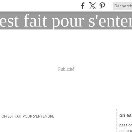
Publicité
on es
>
ON EST FAIT POUR S'ENTENDRE
passion
petite c