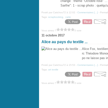
change : thème "Octobre rose" ...
Sarthe": 1 - scrap photo : quelqu'u
Posté par Catichou72 à 12:02 -
Commentaires [
…
]
- Permal
Tags:
scrapbooking
,
carte
Vous aimez ?
0 vote
11 octobre 2017
Alice au pays du textile ...
Alice Fox, textili
rc Théodore Monod.
po ne laisse pas in
Posté par Catichou72 à 15:53 -
Commentaires [
…
]
- Permal
Tags:
art textile
Vous aimez ?
0 vote