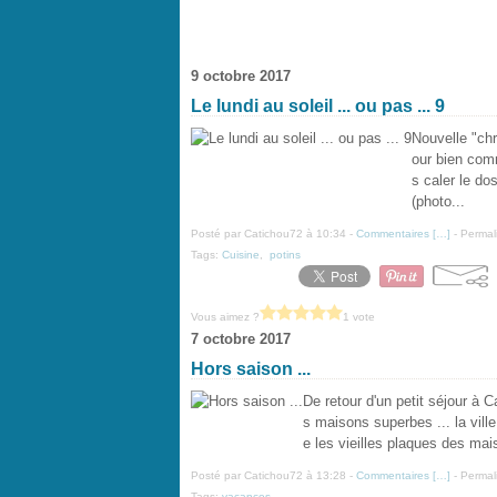
9 octobre 2017
Le lundi au soleil ... ou pas ... 9
Nouvelle "chro
our bien comm
s caler le do
(photo...
Posté par Catichou72 à 10:34 -
Commentaires [
…
]
- Permal
Tags:
Cuisine
,
potins
Vous aimez ?
1 vote
7 octobre 2017
Hors saison ...
De retour d'un petit séjour à C
s maisons superbes ... la vill
e les vieilles plaques des mais
Posté par Catichou72 à 13:28 -
Commentaires [
…
]
- Permal
Tags:
vacances