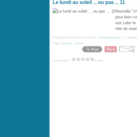
Le lundi au soleil ... ou pas ... 11
Nouvelle "chr
pour bien co
ous caler l
rtée de main
Posté par Catichou72 à 08:23 -
Commentaires [
…
]
- Permal
Tags:
Cuisine
,
potins
Vous aimez ?
0 vote