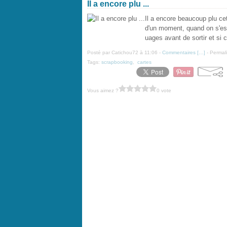
Il a encore plu ...
Il a encore beaucoup plu ce
d'un moment, quand on s'est
uages avant de sortir et si 
Posté par Catichou72 à 11:06 -
Commentaires [
…
]
- Permali
Tags:
scrapbooking
,
cartes
Vous aimez ?
0 vote