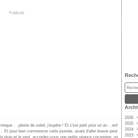
Publicité
Rech
Archi
2026
2025
Aoû
nique ... pleine de soleil, j'espère ! Et c'est parti pour un an ...enf
2024
Juil
Déc
... Et pour bien commencer cette journée, avant d'aller braver peut
2023
Jui
Nov
Déc
la pluie et le vent, accordez-vous une petite séance cocooning, un