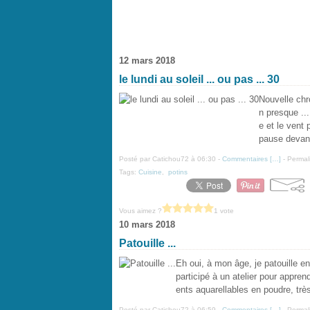
12 mars 2018
le lundi au soleil ... ou pas ... 30
Nouvelle chro
n presque ...
e et le vent
pause devant
Posté par Catichou72 à 06:30 -
Commentaires [
…
]
- Permal
Tags:
Cuisine
,
potins
Vous aimez ?
1 vote
10 mars 2018
Patouille ...
Eh oui, à mon âge, je patouille en
participé à un atelier pour appre
ents aquarellables en poudre, trè
Posté par Catichou72 à 06:59 -
Commentaires [
…
]
- Permal