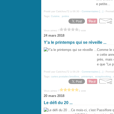
e petite...
Posté par Catichou72 à 06:30 -
Commentaires [
…
]
- Permal
Tags:
Cuisine
,
potins
Vous aimez ?
0 vote
24 mars 2018
Y'a le printemps qui se réveille ...
Comme le ch
e cette ann
près, mais 
e que "Le p
Posté par Catichou72 à 06:29 -
Commentaires [
…
]
- Permal
Tags:
cartes postales brodées
,
printemps
,
scrapbooking
,
Vous aimez ?
1 vote
20 mars 2018
Le défi du 20 ...
Ce mois-ci, c'est Passiflore 