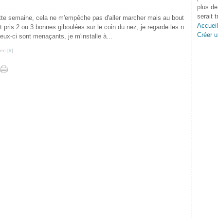
plus de
serait 
tte semaine, cela ne m'empêche pas d'aller marcher mais au bout
Accueil
 pris 2 ou 3 bonnes giboulées sur le coin du nez, je regarde les n
Créer u
ceux-ci sont menaçants, je m'installe à...
en [
#
]