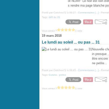
ot NOIR!" Le noir est loin d'ê
s rendre ma page blanche pour
Posté par Catichou72 à 06:27 -
Commentaires [
…
]
- Permal
Tags:
défi du 20
Vous aimez ?
1 vote
19 mars 2018
Le lundi au soleil ... ou pas ... 31
Nouvelle chro
in presque .
être encore 
ne petite...
Posté par Catichou72 à 06:45 -
Commentaires [
…
]
- Permal
Tags:
Cuisine
,
potins
Vous aimez ?
1 vote