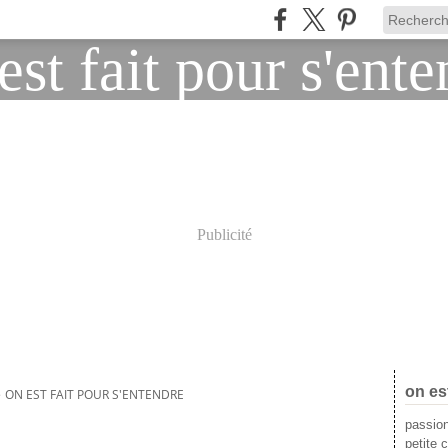
Publicité
on es
>
ON EST FAIT POUR S'ENTENDRE
passion
petite c