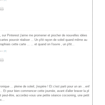
, sur Pinterest j'aime me promener et piocher de nouvelles idées
s cartes pouvoir réaliser ... Un p'tit rayon de soleil quand même au
hiais cette carte ... ... et quand on l'ouvre , un p'tit...
ien [
#
]
nique ... pleine de soleil, j'espère ! Et c'est parti pour un an ...enf
... Et pour bien commencer cette journée, avant d'aller braver la pl
nt peut-être, accordez-vous une petite séance cocooning, une petit
c...