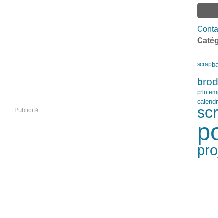
Contac
Catég
ba
scrap
brod
printem
calendr
sc
Publicité
p
pro