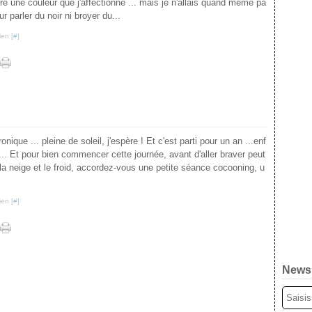
tre une couleur que j'affectionne ... mais je n'allais quand même pa
 parler du noir ni broyer du...
ien [
#
]
nique ... pleine de soleil, j'espère ! Et c'est parti pour un an ...enf
... Et pour bien commencer cette journée, avant d'aller braver peut
la neige et le froid, accordez-vous une petite séance cocooning, u
ien [
#
]
Newsl