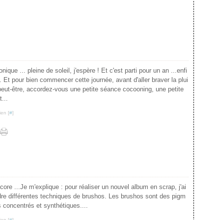
nique ... pleine de soleil, j'espère ! Et c'est parti pour un an ...enfi
. Et pour bien commencer cette journée, avant d'aller braver la plui
 peut-être, accordez-vous une petite séance cocooning, une petite
...
ien [
#
]
core ...Je m'explique : pour réaliser un nouvel album en scrap, j'ai
ndre différentes techniques de brushos. Les brushos sont des pigm
s concentrés et synthétiques....
ien [
#
]