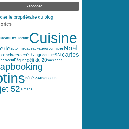
ter le propriétaire du blog
ories
Cuisine
lade
art textile
carte
Noël
erie
hiver
automne
cadeaux
exposition
cartes
anniversaire
échange
couture
SAL
ps
défi du 20
ier avent
Pâques
sac
cadeau
rapbooking
otins
encours
voeux
bébé
jet 52
le mans