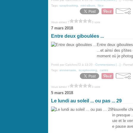
Tags:
scrapbooking
,
mini-album
,
Nice
Vous aimez ?
0 vote
7 mars 2018
Entre deux giboulées ...
Entre deux giboulées
...et ainsi des p'tite
moment où je photograp
Posté par Catichou72 à 13:20 -
Commentaires [
…
]
- Permal
Tags:
anniversaire
,
scrapbooking
,
cartes
Vous aimez ?
0 vote
5 mars 2018
Le lundi au soleil ... ou pas ... 29
Nouvelle chro
in presque .
uie et le ve
e pause ave