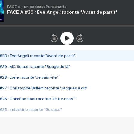
FACE A - un podcast Purecharts
FACE A #30 : Eve Angeli raconte "Avant de partir"
#30 : Eve Angeli raconte "Avant de partir"
#29 : MC Solaar raconte "Bouge de là"
28 : Lorie raconte "Je vais vite"
#27 : Christophe Willem raconte "Jacques a dit"
#26 : Chimène Badi raconte "Entre nous"
#25 : Indochine raconte "3e sexe"
#24 : Zaho raconte "C'est chelou"
#23 : Patrick Bruel raconte "Au café des délices"