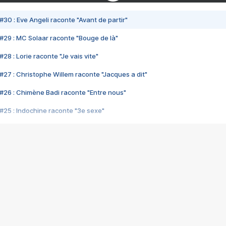
#30 : Eve Angeli raconte "Avant de partir"
#29 : MC Solaar raconte "Bouge de là"
28 : Lorie raconte "Je vais vite"
#27 : Christophe Willem raconte "Jacques a dit"
#26 : Chimène Badi raconte "Entre nous"
#25 : Indochine raconte "3e sexe"
#24 : Zaho raconte "C'est chelou"
#23 : Patrick Bruel raconte "Au café des délices"
#22 : Kyo raconte "Le chemin"
#21 : Nolwenn Leroy raconte "Cassé"
#20 : Patrick Hernandez raconte "Born to be alive"
#19 : Lorie raconte "Près de moi"