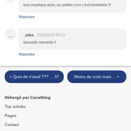
tout s'explique alors, les petites croix c'est héréditaire !!!
Répondre
_
_adsa_
25/02/2015 09:13
trouvaille merveille !!
Répondre
< Quoi de n'oeuf ??? ... 37
Moins de croix mais ... >
Hébergé par Canalblog
Top articles
Pages
Contact