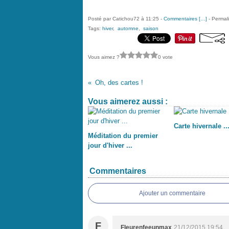
Posté par Catichou72 à 11:25 -
Commentaires [
…
]
- Permali
Tags:
hiver
,
automne
,
saison
Vous aimez ?
0 vote
Oh, des cartes !
Vous aimerez aussi :
Carte hivernale ..
Méditation du premier
jour d'hiver ...
Commentaires
Ajouter un commentaire
F
Fleurenfeeunmax
21/12/2015 19:54