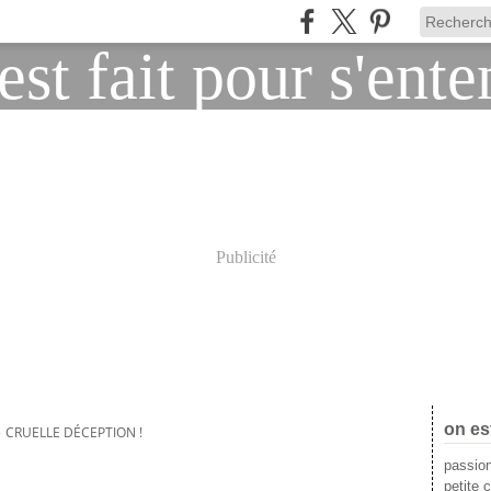
Publicité
on es
>
CRUELLE DÉCEPTION !
passion
petite c