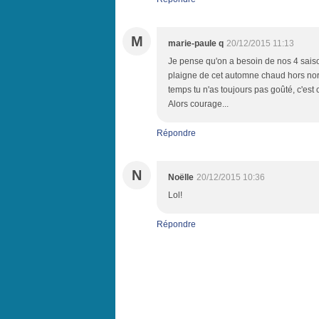
M
marie-paule q
20/12/2015 11:13
Je pense qu'on a besoin de nos 4 sais
plaigne de cet automne chaud hors norme
temps tu n'as toujours pas goûté, c'est
Alors courage...
Répondre
N
Noëlle
20/12/2015 10:36
Lol!
Répondre