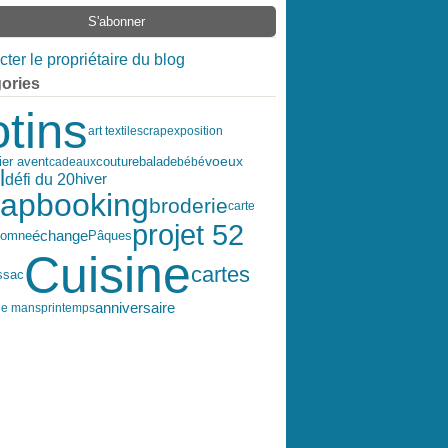
ter le propriétaire du blog
ories
otins
art textile
scrap
exposition
couture
balade
voeux
ier avent
cadeaux
bébé
l
défi du 20
hiver
rapbooking
broderie
carte
projet 52
échange
tomne
Pâques
Cuisine
cartes
s
sac
anniversaire
le mans
printemps