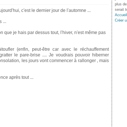
plus de
serait 
jourd'hui, c'est le dernier jour de l'automne ...
Accueil
Créer u
 ...
son que je hais par dessus tout, l'hiver, n'est même pas
mitoufler (enfin, peut-être car avec le réchauffement
gratter le pare-brise .... Je voudrais pouvoir hiberner
onsolation, les jours vont commencer à rallonger , mais
nce après tout ...