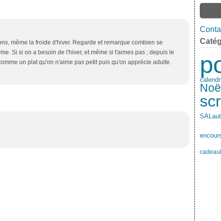
Contac
Catég
ons, même la froide d'hiver. Regarde et remarque combien se
. Si si on a besoin de l'hiver, et même si t'aimes pas ; depuis le
p
 comme un plat qu'on n'aime pas petit puis qu'on apprécie adulte.
calendr
Noë
sc
SAL
au
encour
cadeau