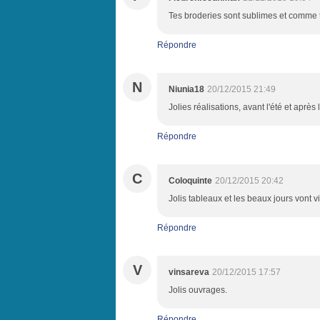
Tes broderies sont sublimes et comme to
Répondre
N
Niunia18
20/12/2015 21:49
Jolies réalisations, avant l'été et après l
Répondre
C
Coloquinte
20/12/2015 20:42
Jolis tableaux et les beaux jours vont vit
Répondre
V
vinsareva
20/12/2015 17:57
Jolis ouvrages.
Répondre