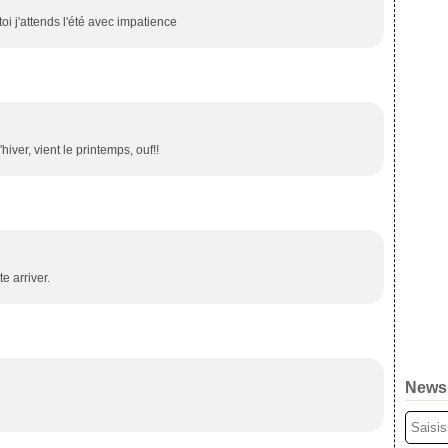
i j'attends l'été avec impatience
'hiver, vient le printemps, ouf!!
e arriver.
Newsl