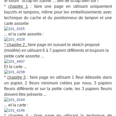
le forum "Scrap en Sarthe"... défi de scrap bien sûr !
*
chapitre 1
: faire une page en utilisant uniquement
bazzils et tampons, même pour les embellissements avec
technique du cache et du positionneur de tampon et une
carte assortie
... et la carte assortie :
* chapitre 2 :
faire page en suivant le sketch proposé
(modèle) en utilisant 6 à 7 papiers différents et toujours la
petite carte assortie ...
Et la carte ...
*
chapitre 3
: faire page en utilisant 1 fleur détourée dans
un papier, 2 fleurs minimum créées par nous, 3 papiers
fleuris différents et sur la petite carte, les 3 papiers fleuris
doivent être présents ...
... et la carte :
* chapitre 4 :
faire page en utilisant la technique de