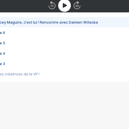
bey Maguire, c'est lui ! Rencontre avec Damien Witecka
e 6
e 5
e 4
e 3
s créatrices de la VF !
e 2
e 1
e Mektoub My Love arrive enfin ! Rencontre avec Shaïn Boumedine et Sal
i : après Toni en famille
elle réalise le bouleversant Dites lui que je l'aime