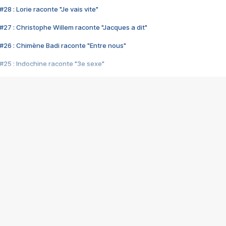
28 : Lorie raconte "Je vais vite"
#27 : Christophe Willem raconte "Jacques a dit"
#26 : Chimène Badi raconte "Entre nous"
#25 : Indochine raconte "3e sexe"
#24 : Zaho raconte "C'est chelou"
#23 : Patrick Bruel raconte "Au café des délices"
#22 : Kyo raconte "Le chemin"
#21 : Nolwenn Leroy raconte "Cassé"
#20 : Patrick Hernandez raconte "Born to be alive"
#19 : Lorie raconte "Près de moi"
#18 : Michael Jones raconte "A nos actes manqués" (avec Jean-Jacque
#17 : Khaled raconte "Aïcha"