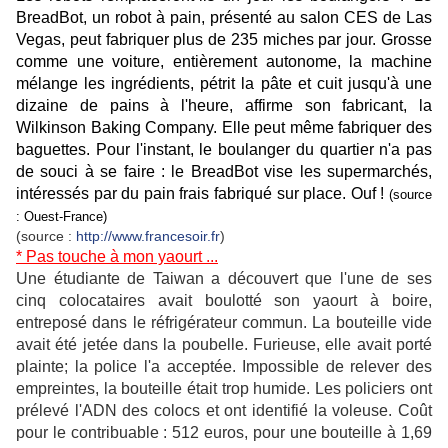
BreadBot, un robot à pain, présenté au salon CES de Las
Vegas, peut fabriquer plus de 235 miches par jour. Grosse
comme une voiture, entièrement autonome, la machine
mélange les ingrédients, pétrit la pâte et cuit jusqu'à une
dizaine de pains à l'heure, affirme son fabricant, la
Wilkinson Baking Company. Elle peut même fabriquer des
baguettes. Pour l'instant, le boulanger du quartier n'a pas
de souci à se faire : le BreadBot vise les supermarchés,
intéressés par du pain frais fabriqué sur place. Ouf !
(source
: Ouest-France)
(source :
http://www.francesoir.fr
)
* Pas touche à mon yaourt ...
Une étudiante de Taiwan a découvert que l'une de ses
cinq colocataires avait boulotté son yaourt à boire,
entreposé dans le réfrigérateur commun. La bouteille vide
avait été jetée dans la poubelle. Furieuse, elle avait porté
plainte; la police l'a acceptée. Impossible de relever des
empreintes, la bouteille était trop humide. Les policiers ont
prélevé l'ADN des colocs et ont identifié la voleuse. Coût
pour le contribuable : 512 euros, pour une bouteille à 1,69