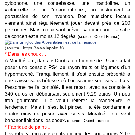
xylophone, une contrebasse, une mandoline, un
violoncelle et un "rolandophone", un instrument à
percussion de son invention. Des musiciens locaux
viennent ainsi régulièrement jouer devant près de 200
personnes. Mais mieux vaut prévoir sa doudoune : la salle
de concert est à moins 12 degrés.
(source : Ouest-France)
(source : https://www.lepoint.fr)
* Dans les choux ...
A Montbéliard, dans le Doubs, un homme de 19 ans a fait
peser une console PS4 au rayon fruits et légumes d'un
hypermarché. Tranquillement, il s'est ensuite présenté à
une caisse sans hôtesse où l'on scanne seul ses achats.
Personne ne l'a contrôlé. Il est reparti avec sa console à
340 euros en déboursant seulement 9,29 euros. Un peu
trop gourmand, il a voulu réitérer la manoeuvre le
lendemain. Mais il s'est fait pincer. Il a été condamné à
quatre mois de prison avec sursis. Moralité : qui veut
bananer finit dans les choux.
(source : Ouest-France)
* Fabrique de pains ...
Les robots remplaceront-ils un jour les boulangers ? Le