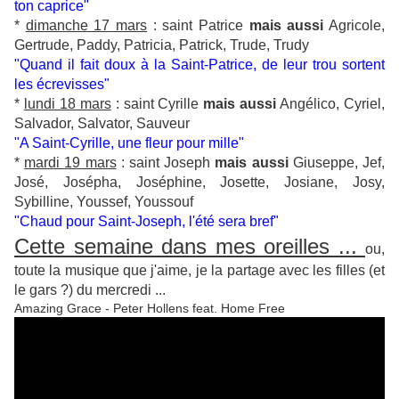
ton caprice"
*
dimanche 17 mars
: saint Patrice
mais aussi
Agricole,
Gertrude, Paddy, Patricia, Patrick, Trude, Trudy
"Quand il fait doux à la Saint-Patrice, de leur trou sortent
les écrevisses"
*
lundi 18 mars
: saint Cyrille
mais aussi
Angélico, Cyriel,
Salvador, Salvator, Sauveur
"A Saint-Cyrille, une fleur pour mille"
*
mardi 19 mars
: saint Joseph
mais aussi
Giuseppe, Jef,
José, Josépha, Joséphine, Josette, Josiane, Josy,
Sybilline, Youssef, Youssouf
"Chaud pour Saint-Joseph, l'été sera bref"
Cette semaine dans mes oreilles ...
ou,
toute la musique que j'aime, je la partage avec les filles (et
le gars ?) du mercredi ...
Amazing Grace - Peter Hollens feat. Home Free