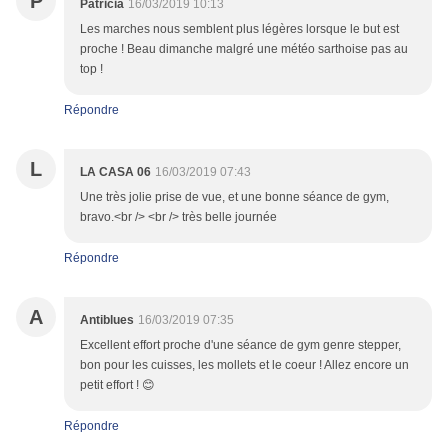
P
Patricia
16/03/2019 10:13
Les marches nous semblent plus légères lorsque le but est
proche ! Beau dimanche malgré une météo sarthoise pas au
top !
Répondre
L
LA CASA 06
16/03/2019 07:43
Une très jolie prise de vue, et une bonne séance de gym,
bravo.<br /> <br /> très belle journée
Répondre
A
Antiblues
16/03/2019 07:35
Excellent effort proche d'une séance de gym genre stepper,
bon pour les cuisses, les mollets et le coeur ! Allez encore un
petit effort ! 😊
Répondre