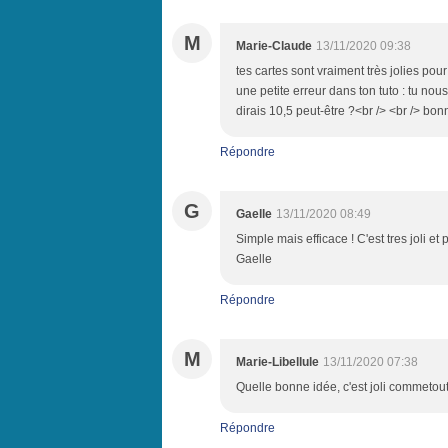
M
Marie-Claude
13/11/2020 09:38
tes cartes sont vraiment très jolies pour
une petite erreur dans ton tuto : tu nou
dirais 10,5 peut-être ?<br /> <br /> bon
Répondre
G
Gaelle
13/11/2020 08:49
Simple mais efficace ! C'est tres joli et
Gaelle
Répondre
M
Marie-Libellule
13/11/2020 07:38
Quelle bonne idée, c'est joli commetout
Répondre