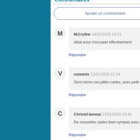
Ajouter un commentaire
M
M@ryline
16/11/2020 14:21
idéal pour s'occuper effectivement
Répondre
V
vonnette
13/11/2020 22:24
Sont mimis ces ptites cartes, avec peti
Répondre
C
Christel-benoui
13/11/2020 19:41
De nouvelles cartes bien sympas avec ce 
Répondre