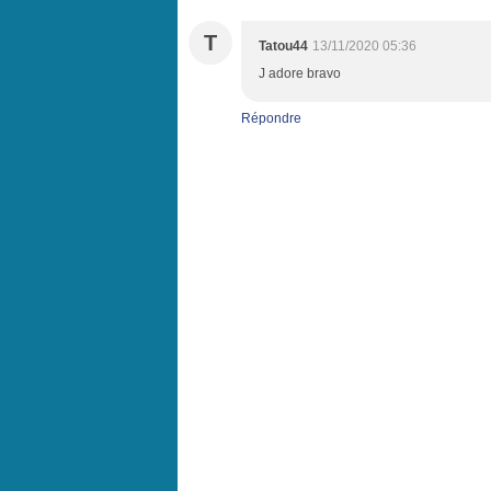
T
Tatou44
13/11/2020 05:36
J adore bravo
Répondre