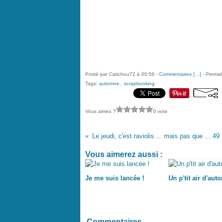
Posté par Catichou72 à 00:56 -
Commentaires [
…
]
- Permal
Tags:
automne
,
scrapbooking
Vous aimez ?
0 vote
Le jeudi, c'est raviolis ... mais pas que ... 49
Vous aimerez aussi :
Je me suis lancée !
Un p'tit air d'au
Commentaires