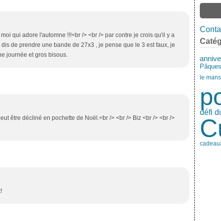
Contac
 moi qui adore l'automne !!!<br /> <br /> par contre je crois qu'il y a
Catég
s dis de prendre une bande de 27x3 , je pense que le 3 est faux, je
ne journée et gros bisous.
annive
Pâque
le mans
p
défi d
 peut être décliné en pochette de Noël.<br /> <br /> Biz <br /> <br />
C
cadeau
!