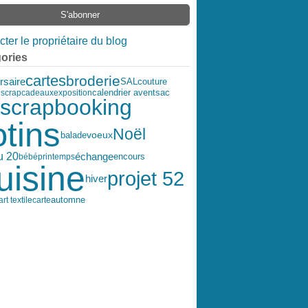
ter le propriétaire du blog
ories
cartes
broderie
rsaire
SAL
couture
s
scrap
cadeaux
exposition
calendrier avent
sac
scrapbooking
otins
Noël
balade
voeux
u 20
échange
encours
bébé
printemps
uisine
projet 52
hiver
art textile
carte
automne