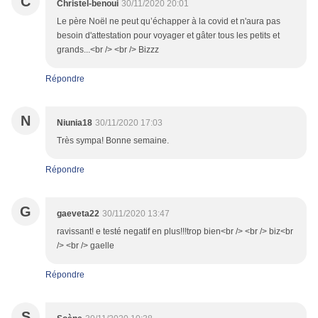
C
Christel-benoui
30/11/2020 20:01
Le père Noël ne peut qu’échapper à la covid et n'aura pas
besoin d'attestation pour voyager et gâter tous les petits et
grands...<br /> <br /> Bizzz
Répondre
N
Niunia18
30/11/2020 17:03
Très sympa! Bonne semaine.
Répondre
G
gaeveta22
30/11/2020 13:47
ravissant! e testé negatif en plus!!!trop bien<br /> <br /> biz<br
/> <br /> gaelle
Répondre
S