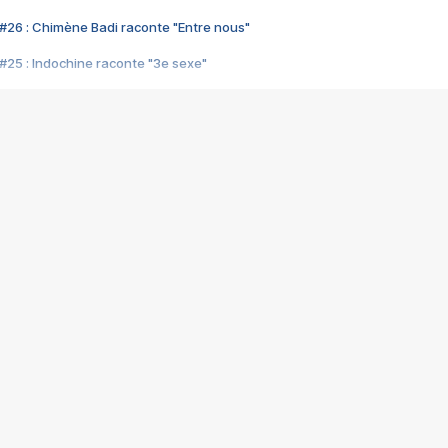
#26 : Chimène Badi raconte "Entre nous"
#25 : Indochine raconte "3e sexe"
#24 : Zaho raconte "C'est chelou"
#23 : Patrick Bruel raconte "Au café des délices"
#22 : Kyo raconte "Le chemin"
#21 : Nolwenn Leroy raconte "Cassé"
#20 : Patrick Hernandez raconte "Born to be alive"
#19 : Lorie raconte "Près de moi"
#18 : Michael Jones raconte "A nos actes manqués" (avec Jean-Jacque
#17 : Khaled raconte "Aïcha"
#16 : Corneille raconte "Parce qu'on vient de loin"
#15 : Indochine raconte "L'aventurier"