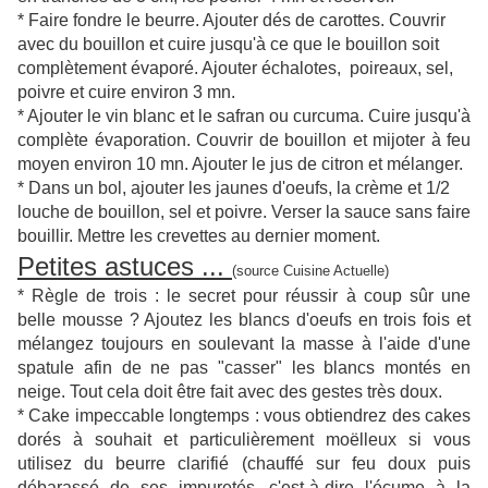
* Faire fondre le beurre. Ajouter dés de carottes. Couvrir
avec du bouillon et cuire jusqu'à ce que le bouillon soit
complètement évaporé. Ajouter échalotes, poireaux, sel,
poivre et cuire environ 3 mn.
* Ajouter le vin blanc et le safran ou curcuma. Cuire jusqu'à
complète évaporation. Couvrir de bouillon et mijoter à feu
moyen environ 10 mn. Ajouter le jus de citron et mélanger.
* Dans un bol, ajouter les jaunes d'oeufs, la crème et 1/2
louche de bouillon, sel et poivre. Verser la sauce sans faire
bouillir. Mettre les crevettes au dernier moment.
Petites astuces ...
(source Cuisine Actuelle)
* Règle de trois : le secret pour réussir à coup sûr une
belle mousse ? Ajoutez les blancs d'oeufs en trois fois et
mélangez toujours en soulevant la masse à l'aide d'une
spatule afin de ne pas "casser" les blancs montés en
neige. Tout cela doit être fait avec des gestes très doux.
* Cake impeccable longtemps : vous obtiendrez des cakes
dorés à souhait et particulièrement moëlleux si vous
utilisez du beurre clarifié (chauffé sur feu doux puis
débarassé de ses impuretés, c'est-à-dire l'écume à la