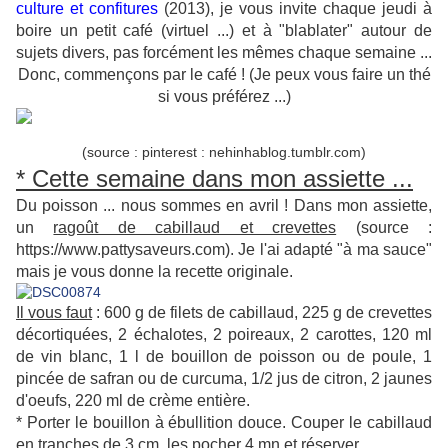
culture et confitures
(2013), je vous invite chaque jeudi à
boire un petit café (virtuel ...) et à "blablater" autour de
sujets divers, pas forcément les mêmes chaque semaine ...
Donc, commençons par le café ! (Je peux vous faire un thé
si vous préférez ...)
(source : pinterest : nehinhablog.tumblr.com)
* Cette semaine dans mon assiette ...
Du poisson ... nous sommes en avril ! Dans mon assiette,
un
ragoût de cabillaud et crevettes
(source :
https://www.pattysaveurs.com). Je l'ai adapté "à ma sauce"
mais je vous donne la recette originale.
Il vous faut
: 600 g de filets de cabillaud, 225 g de crevettes
décortiquées, 2 échalotes, 2 poireaux, 2 carottes, 120 ml
de vin blanc, 1 l de bouillon de poisson ou de poule, 1
pincée de safran ou de curcuma, 1/2 jus de citron, 2 jaunes
d'oeufs, 220 ml de crème entière.
* Porter le bouillon à ébullition douce. Couper le cabillaud
en tranches de 3 cm, les pocher 4 mn et réserver.