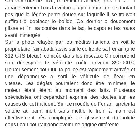
son véhicule de luxe, récemment acheté, près du lac. Il
aurait seulement mis la voiture au point mort, ne se doutant
pas que la légère pente douce sur laquelle il se trouvait
suffirait à déplacer le bolide. Ce dernier a doucement
glissé et fini sa course dans le lac, le capot et les roues
avant immergés.
Sur la photo relayée par les médias italiens, on voit le
propriétaire l’air abattu assis sur le coffre de sa Ferrari (une
812 GTS bleue), coincée dans les roseaux. On comprend
son désespoir : le véhicule coûte environ 350 000 €.
Heureusement pour lui, la police est rapidement arrivée et
une dépanneuse a sorti le véhicule de l’eau en
vitesse.
Les dégâts pourraient donc être minimes, le
moteur étant éteint au moment des faits. Plusieurs
spécialistes ont cependant exprimé des doutes sur les
causes de cet incident. Sur ce modèle de Ferrari, arrêter la
voiture au point mort sans mettre le frein à main est
effectivement très compliqué. Le glissement du bolide
dans l’eau pourrait donc avoir une origine différente.