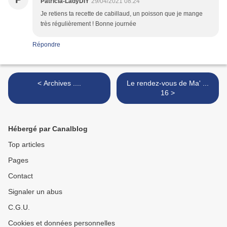
Patricia-LadyDIY
29/04/2021 08:24
Je retiens ta recette de cabillaud, un poisson que je mange
très régulièrement ! Bonne journée
Répondre
< Archives ....
Le rendez-vous de Ma' ...
16 >
Hébergé par Canalblog
Top articles
Pages
Contact
Signaler un abus
C.G.U.
Cookies et données personnelles