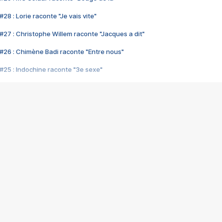
28 : Lorie raconte "Je vais vite"
#27 : Christophe Willem raconte "Jacques a dit"
#26 : Chimène Badi raconte "Entre nous"
#25 : Indochine raconte "3e sexe"
#24 : Zaho raconte "C'est chelou"
#23 : Patrick Bruel raconte "Au café des délices"
#22 : Kyo raconte "Le chemin"
#21 : Nolwenn Leroy raconte "Cassé"
#20 : Patrick Hernandez raconte "Born to be alive"
#19 : Lorie raconte "Près de moi"
#18 : Michael Jones raconte "A nos actes manqués" (avec Jean-Jacque
#17 : Khaled raconte "Aïcha"