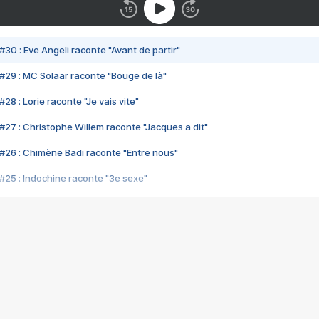
#30 : Eve Angeli raconte "Avant de partir"
#29 : MC Solaar raconte "Bouge de là"
28 : Lorie raconte "Je vais vite"
#27 : Christophe Willem raconte "Jacques a dit"
#26 : Chimène Badi raconte "Entre nous"
#25 : Indochine raconte "3e sexe"
#24 : Zaho raconte "C'est chelou"
#23 : Patrick Bruel raconte "Au café des délices"
#22 : Kyo raconte "Le chemin"
#21 : Nolwenn Leroy raconte "Cassé"
#20 : Patrick Hernandez raconte "Born to be alive"