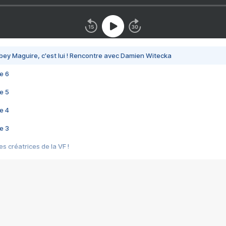
bey Maguire, c'est lui ! Rencontre avec Damien Witecka
e 6
e 5
e 4
e 3
s créatrices de la VF !
e 2
e 1
e Mektoub My Love arrive enfin ! Rencontre avec Shaïn Boumedine et Sal
i : après Toni en famille