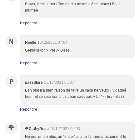
Bravo, il est super ! Ton mari a raison d'être jaloux ! Belle
journée
Répondre
N
Noëlle
15/12/2021 07:04
Génial!!!<br /> <br /> Bises
Répondre
P
passiflore
15/12/2021 06:37
Ben oui! Il a bien raison de faire un caca nerveux! Il y gagné
hein! Et se sera son plus beau cadeau😍<br /> <br /> Bizzz
Répondre
🌹
🌹CathyRose
15/12/2021 05:03
Hé oui, un de plus, un "entier" à faire l'année prochaine, il te