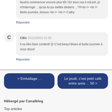
faudra commencer encore plus tôt ! En tous cas il est joli, je
m'interroge ... qu'as-tu pu mettre dedans ...?!!!<br /> <br />
Belle journée, bisous.<br /> <br /> Cathy
Répondre
C
Cléo
15/12/2021 01:50
Il va être bien content! 😉 C'est beau! Bises et belle journée à
vous deux!
Répondre
< Emballage ...
Le jeudi, c'est petit café
entre amis ... 50 >
Hébergé par Canalblog
Top articles