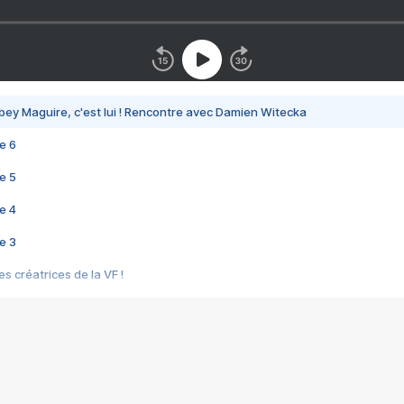
bey Maguire, c'est lui ! Rencontre avec Damien Witecka
e 6
e 5
e 4
e 3
s créatrices de la VF !
e 2
e 1
e Mektoub My Love arrive enfin ! Rencontre avec Shaïn Boumedine et Sal