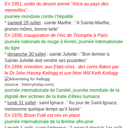
En 1951, sortie du dessin animé "Alice au pays des
merveilles"
journée mondiale contre l'hépatite
*
samedi 29 juillet
: sainte Marthe :
"A Sainte-Marthe,
prunes mûres, bonne tarte"
En 1836, inauguration de l'Arc de Triomphe à Paris
journée nationale du rouge à lèvres, journée internationale
du tigre
*
dimanche 30 juillet
: sainte Juliette : "Bon fermier à
Sainte-Juliette doit vendre ses poulettes"
En 1894, invention, aux Etats-Unis, des corns-flakes par
le Dr John Harvey Kellogg et son frère Will Keth Kellogg
(source : historytoday.com)
journée internationale de l'amitié, journée mondiale de la
dignité des victimes de la traite d'êtres humains
*
lundi 31 juillet
: saint Ignace :
"Au jour de Saint-Ignace,
moissonne quelque temps qu'il fasse"
En 1976, Bison Futé est mis en place
journée internationale de la femme africaine
*
mardi 1 août
: saint Alphonse :
"Lorsqu'il pleut le 1er août,