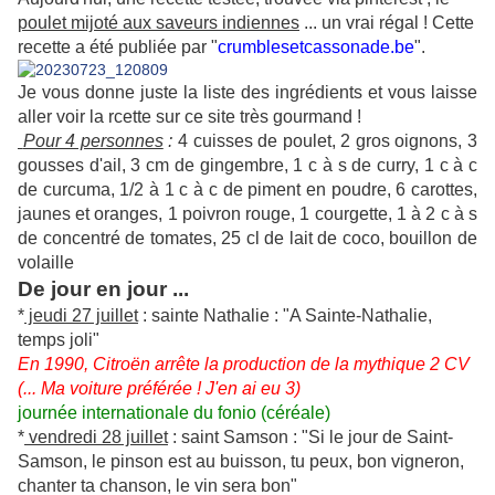
poulet mijoté aux saveurs indiennes
... un vrai régal ! Cette
recette a été publiée par "
crumblesetcassonade.be
".
Je vous donne juste la liste des ingrédients et vous laisse
aller voir la rcette sur ce site très gourmand !
Pour 4 personnes
:
4 cuisses de poulet,
2 gros oignons,
3
gousses d'ail,
3 cm de gingembre,
1 c à s de curry,
1 c à c
de curcuma,
1/2 à 1 c à c de piment en poudre,
6 carottes,
jaunes et oranges,
1 poivron rouge,
1 courgette,
1 à 2 c à s
de concentré de tomates,
25 cl de lait de coco,
bouillon de
volaille
De jour en jour ...
*
jeudi 27 juillet
: sainte Nathalie :
"A Sainte-Nathalie,
temps joli"
En 1990, Citroën arrête la production de la mythique 2 CV
(... Ma voiture préférée ! J'en ai eu 3)
journée internationale du fonio (céréale)
*
vendredi 28 juillet
: saint Samson :
"Si le jour de Saint-
Samson, le pinson est au buisson, tu peux, bon vigneron,
chanter ta chanson, le vin sera bon"