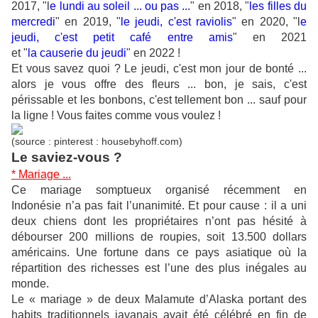
2017, "l
e lundi au soleil ... ou pas ...
" en 2018, "
les filles du
mercredi
" en 2019, "
le jeudi, c'est raviolis
" en 2020, "l
e
jeudi, c'est petit café entre amis
" en 2021
et "
la causerie du jeudi
" en 2022 !
Et vous savez quoi ? Le jeudi, c'est mon jour de bonté ...
alors je vous offre des fleurs ... bon, je sais, c'est
périssable et les bonbons, c'est tellement bon ... sauf pour
la ligne ! Vous faites comme vous voulez !
(source : pinterest : housebyhoff.com)
Le saviez-vous ?
* Mariage ...
Ce mariage somptueux organisé récemment en
Indonésie n’a pas fait l’unanimité. Et pour cause : il a uni
deux chiens dont les propriétaires n’ont pas hésité à
débourser 200 millions de roupies, soit 13.500 dollars
américains. Une fortune dans ce pays asiatique où la
répartition des richesses est l’une des plus inégales au
monde.
Le « mariage » de deux Malamute d’Alaska portant des
habits traditionnels javanais avait été célébré en fin de