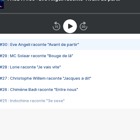
#30 : Eve Angeli raconte "Avant de partir"
#29 : MC Solaar raconte "Bouge de là"
28 : Lorie raconte "Je vais vite"
#27 : Christophe Willem raconte "Jacques a dit"
#26 : Chimène Badi raconte "Entre nous"
#25 : Indochine raconte "3e sexe"
#24 : Zaho raconte "C'est chelou"
#23 : Patrick Bruel raconte "Au café des délices"
#22 : Kyo raconte "Le chemin"