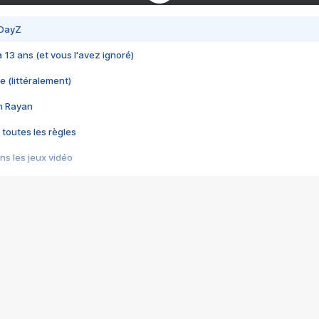
 DayZ
 a 13 ans (et vous l'avez ignoré)
e (littéralement)
im Rayan
 toutes les règles
s les jeux vidéo
us choquant de Rockstar ? - Le scandale BULLY
e plus moche de Steam
du RÊVE tourne au CAUCHEMAR
pendant 8 heures
it… à tort
umiliés par un jeu vidéo