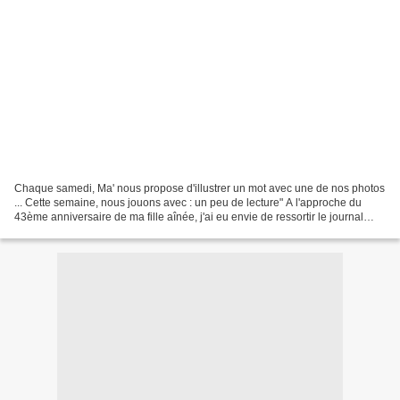
Chaque samedi, Ma' nous propose d'illustrer un mot avec une de nos photos
... Cette semaine, nous jouons avec : un peu de lecture" A l'approche du
43ème anniversaire de ma fille aînée, j'ai eu envie de ressortir le journal
local sur lequel figurait sa...