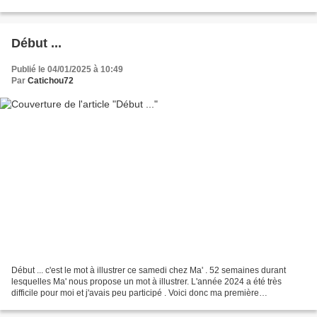
pas pour autant que c'est...
Début ...
Publié le 04/01/2025 à 10:49
Par
Catichou72
Début ... c'est le mot à illustrer ce samedi chez Ma' . 52 semaines durant
lesquelles Ma' nous propose un mot à illustrer. L'année 2024 a été très
difficile pour moi et j'avais peu participé . Voici donc ma première
participation de l'année en espérant...