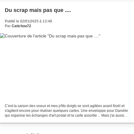
Du scrap mais pas que ....
Publié le 02/01/2025 à 13:48
Par
Catichou72
C'est la saison des voeux et mes p'tits doigts se sont agitées avant Noël et
s'agitent encore pour réaliser quelques cartes. Une enveloppe pour Danièle
qui organise les échanges d'art postal et la carte assortie ... Mais j'ai aussi
pris le temps d'aller...