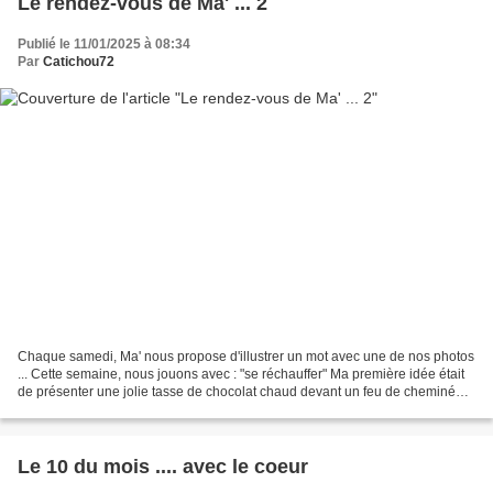
Le rendez-vous de Ma' ... 2
Publié le 11/01/2025 à 08:34
Par
Catichou72
Chaque samedi, Ma' nous propose d'illustrer un mot avec une de nos photos
... Cette semaine, nous jouons avec : "se réchauffer" Ma première idée était
de présenter une jolie tasse de chocolat chaud devant un feu de cheminée
et je me suis souvenue de cette...
Le 10 du mois .... avec le coeur