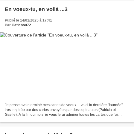
En voeux-tu, en voilà ...3
Publié le 14/01/2025 à 17:41
Par
Catichou72
Je pense avoir terminé mes cartes de voeux ... voici la dernière "fournée" ...
très inspirée par des cartes envoyées par des copinautes (Patricia et
Gaëlle). A la fin du mois, je vous ferai admirer toutes les cartes que j'ai
reçues ... Carte pop-up Désolée,...