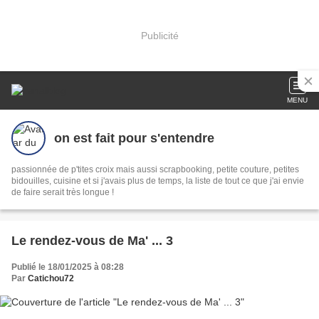
Publicité
MENU
on est fait pour s'entendre
passionnée de p'tites croix mais aussi scrapbooking, petite couture, petites
bidouilles, cuisine et si j'avais plus de temps, la liste de tout ce que j'ai envie
de faire serait très longue !
Le rendez-vous de Ma' ... 3
Publié le 18/01/2025 à 08:28
Par
Catichou72