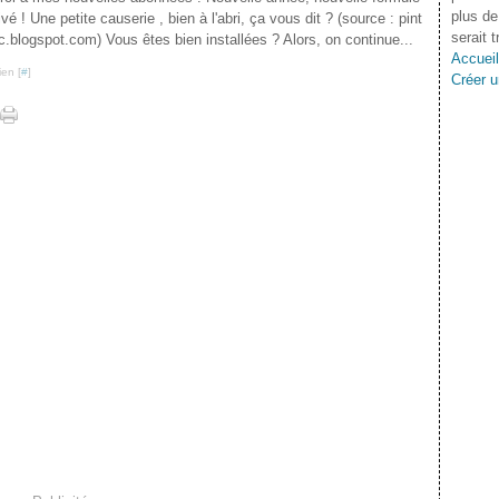
plus de
vé ! Une petite causerie , bien à l'abri, ça vous dit ? (source : pint
serait 
c.blogspot.com) Vous êtes bien installées ? Alors, on continue...
Accueil
ien [
#
]
Créer u