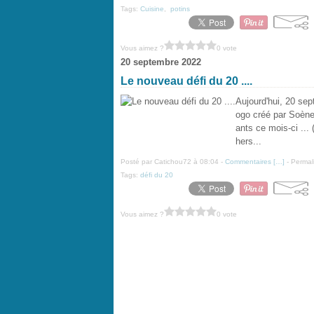
Tags:
Cuisine
,
potins
Vous aimez ?
0 vote
20 septembre 2022
Le nouveau défi du 20 ....
Aujourd'hui, 20 sep
ogo créé par Soène
ants ce mois-ci ..
hers...
Posté par Catichou72 à 08:04 -
Commentaires [
…
]
- Permal
Tags:
défi du 20
Vous aimez ?
0 vote