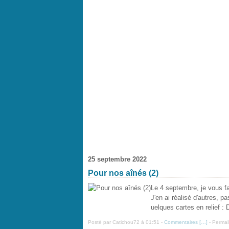
25 septembre 2022
Pour nos aînés (2)
Le 4 septembre, je vous f
J'en ai réalisé d'autres, 
uelques cartes en relief :
Posté par Catichou72 à 01:51 -
Commentaires [
…
]
- Permal