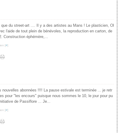
 que du street-art .... Il y a des artistes au Mans ! Le plasticien, Ol
vec l'aide de tout plein de bénévoles, la reproduction en carton, de
2. Construction éphémère,...
ien [
#
]
nouvelles abonnées !!!! La pause estivale est terminée ... je retr
tes pour "les encours" puisque nous sommes le 10, le jour pour pu
itiative de Passiflore ... Je...
ien [
#
]