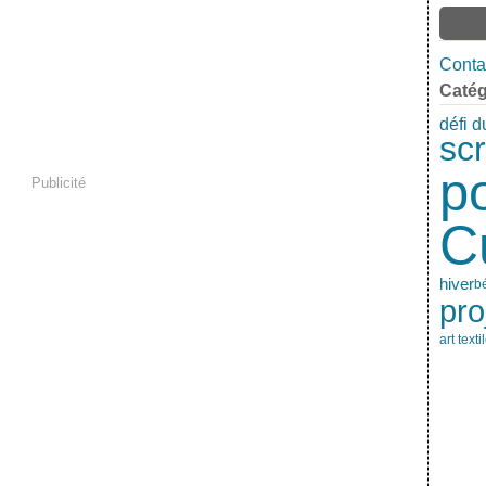
Contac
Catég
défi d
sc
p
Publicité
C
hiver
b
pro
art texti