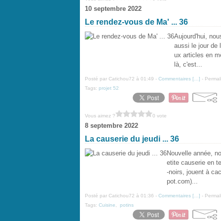
10 septembre 2022
Le rendez-vous de Ma' ... 36
Aujourd'hui, nou
aussi le jour de
ux articles en m
là, c'est...
Posté par Catichou72 à 01:49 -
Commentaires [
…
]
- Permal
Tags:
projet 52
Vous aimez ?
0 vote
8 septembre 2022
La causerie du jeudi ... 36
Nouvelle année, nou
etite causerie en te
-noirs, jouent à cac
pot.com)...
Posté par Catichou72 à 01:36 -
Commentaires [
…
]
- Permal
Tags:
Cuisine
,
potins