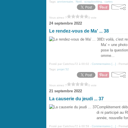
Tags:
anniversaire
,
Noël
,
scrapbooking
,
cartes
Vous aimez ?
0 vote
24 septembre 2022
Le rendez-vous de Ma' ... 38
Et voilà, c'est 
Ma' = une photo 
pose la question
omme...
Posté par Catichou72 à 00:02 -
Commentaires [
…
]
- Permal
Tags:
projet 52
Vous aimez ?
0 vote
21 septembre 2022
La causerie du jeudi ... 37
Complètement débor
di ni participé au 
année, nouvelle form
Posté par Catichou72 à 00:59 -
Commentaires [
…
]
- Permal