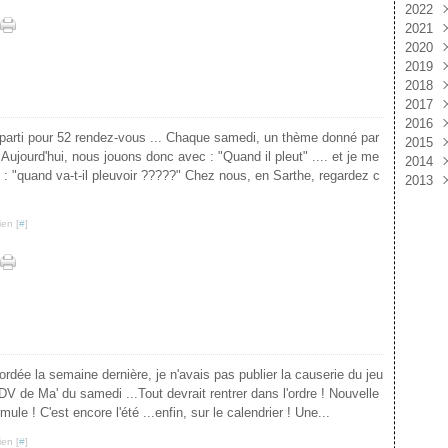
2022
Mai
Oct
Nov
Déc
2021
Avri
Sep
Oct
Nov
Déc
2020
Mar
Aoû
Sep
Oct
Nov
Déc
2019
Févr
Juil
Juil
Sep
Oct
Nov
Déc
2018
Jan
Jui
Jui
Aoû
Sep
Oct
Nov
Déc
2017
Mai
Mai
Juil
Aoû
Sep
Oct
Nov
Déc
2016
Avri
Avri
Jui
Juil
Jui
Sep
Oct
Nov
Déc
reparti pour 52 rendez-vous ... Chaque samedi, un thème donné par
2015
Mar
Mar
Mai
Jui
Mai
Aoû
Sep
Oct
Nov
Déc
Aujourd'hui, nous jouons donc avec : "Quand il pleut" .... et je me
2014
Févr
Févr
Avri
Mai
Avri
Juil
Aoû
Sep
Oct
Nov
Déc
 : "quand va-t-il pleuvoir ?????" Chez nous, en Sarthe, regardez c
2013
Jan
Jan
Mar
Avri
Mar
Jui
Juil
Aoû
Sep
Oct
Nov
Déc
Févr
Mar
Févr
Mai
Jui
Juil
Aoû
Sep
Oct
Nov
Déc
Jan
Févr
Jan
Avri
Mai
Jui
Juil
Aoû
Sep
Oct
Nov
ien [
#
]
Jan
Mar
Avri
Mai
Jui
Juil
Aoû
Sep
Oct
Févr
Mar
Avri
Mai
Jui
Juil
Aoû
Sep
Jan
Févr
Mar
Avri
Mai
Jui
Juil
Aoû
Jan
Févr
Mar
Avri
Mai
Jui
Juil
Jan
Févr
Mar
Avri
Mai
Jui
Jan
Févr
Mar
Avri
Mai
Jan
Févr
Mar
Avri
Jan
Févr
dée la semaine dernière, je n'avais pas publier la causerie du jeu
Jan
RDV de Ma' du samedi ...Tout devrait rentrer dans l'ordre ! Nouvelle
ule ! C'est encore l'été ...enfin, sur le calendrier ! Une...
ien [
#
]