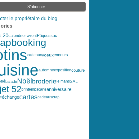
ter le propriétaire du blog
ories
u 20
calendrier avent
Pâques
sac
rapbooking
otins
encours
voeux
cadeaux
uisine
couture
automne
exposition
Noël
broderie
balade
SAL
ébé
le mans
jet 52
anniversaire
printemps
carte
cartes
échange
le
cadeau
scrap