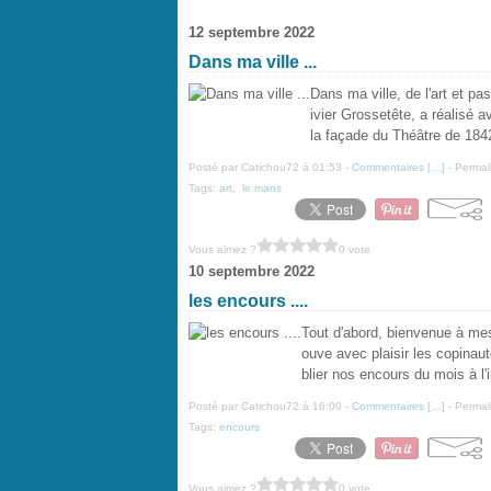
12 septembre 2022
Dans ma ville ...
Dans ma ville, de l'art et pas
ivier Grossetête, a réalisé a
la façade du Théâtre de 184
Posté par Catichou72 à 01:53 -
Commentaires [
…
]
- Permal
Tags:
art
,
le mans
Vous aimez ?
0 vote
10 septembre 2022
les encours ....
Tout d'abord, bienvenue à mes 
ouve avec plaisir les copinau
blier nos encours du mois à l'in
Posté par Catichou72 à 16:00 -
Commentaires [
…
]
- Permal
Tags:
encours
Vous aimez ?
0 vote