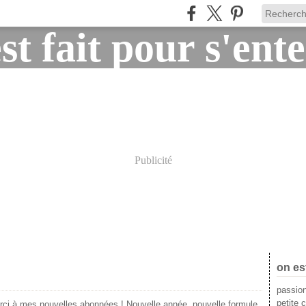
Publicité
on es
passion
petite c
erci à mes nouvelles abonnées ! Nouvelle année, nouvelle formule