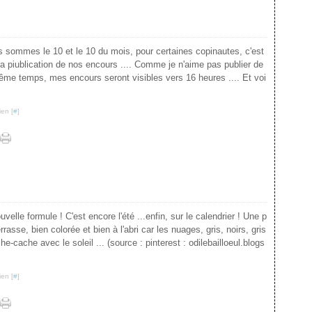
s sommes le 10 et le 10 du mois, pour certaines copinautes, c'est
 la piublication de nos encours .... Comme je n'aime pas publier de
ême temps, mes encours seront visibles vers 16 heures .... Et voi
ien [
#
]
velle formule ! C'est encore l'été ...enfin, sur le calendrier ! Une p
rrasse, bien colorée et bien à l'abri car les nuages, gris, noirs, gris
he-cache avec le soleil ... (source : pinterest : odilebailloeul.blogs
ien [
#
]