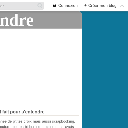
Connexion
+
Créer mon blog
t fait pour s'entendre
née de p'tites croix mais aussi scrapbooking,
outure, petites bidouilles, cuisine et si j'avais