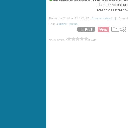
! L'automne est arri
erest : casatreschi
Posté par Catichou72 à 01:15 -
Commentaires [
…
]
- Permal
Tags:
Cuisine
,
potins
Vous aimez ?
0 vote