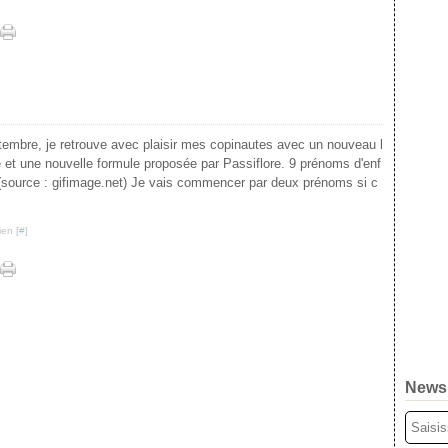
tembre, je retrouve avec plaisir mes copinautes avec un nouveau l
 et une nouvelle formule proposée par Passiflore. 9 prénoms d'enf
. (source : gifimage.net) Je vais commencer par deux prénoms si c
ien [
#
]
Newsl