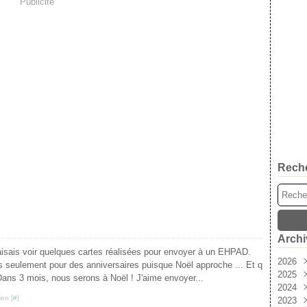
Publicité
Rech
Archi
aisais voir quelques cartes réalisées pour envoyer à un EHPAD.
2026
pas seulement pour des anniversaires puisque Noël approche ... Et q
2025
Aoû
 Dans 3 mois, nous serons à Noël ! J'aime envoyer...
2024
Juil
Déc
ien [
#
]
2023
Jui
Nov
Déc