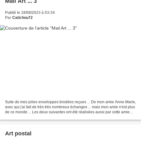
Mail Art ... 3
Publié le 18/08/2023 à 03:34
Par
Catichou72
Suite de mes jolies enveloppes brodées reçues ... De mon amie Anne-Marie,
avec qui j'ai fait de très très nombreux échanges ... mais mon amie n'est plus
de ce monde ... Les deux suivantes ont été réalisées aussi par cette amie
D'une copinaute, Noëlle...
Art postal