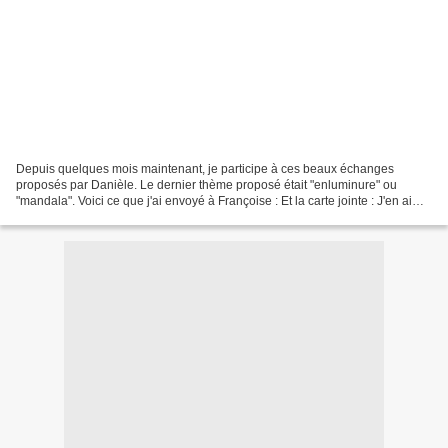
Depuis quelques mois maintenant, je participe à ces beaux échanges
proposés par Danièle. Le dernier thème proposé était "enluminure" ou
"mandala". Voici ce que j'ai envoyé à Françoise : Et la carte jointe : J'en ai
envoyé une aussi à Danièle pour la remercier...