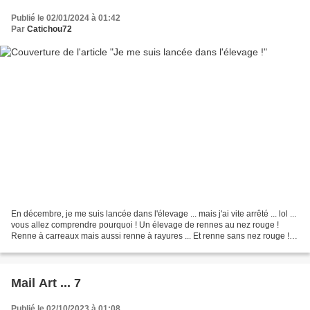
Publié le 02/01/2024 à 01:42
Par
Catichou72
En décembre, je me suis lancée dans l'élevage ... mais j'ai vite arrêté ... lol ...
vous allez comprendre pourquoi ! Un élevage de rennes au nez rouge !
Renne à carreaux mais aussi renne à rayures ... Et renne sans nez rouge ! Et
ces petits rennes m'ont...
Mail Art ... 7
Publié le 02/10/2023 à 01:08