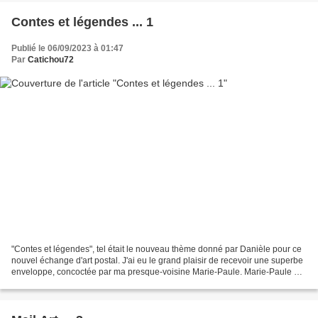
Contes et légendes ... 1
Publié le 06/09/2023 à 01:47
Par
Catichou72
"Contes et légendes", tel était le nouveau thème donné par Danièle pour ce
nouvel échange d'art postal. J'ai eu le grand plaisir de recevoir une superbe
enveloppe, concoctée par ma presque-voisine Marie-Paule. Marie-Paule a
des doigts de fée et beaucoup...