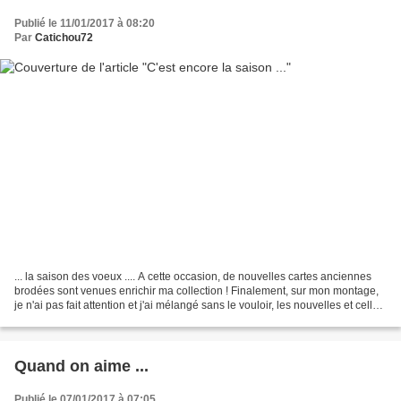
Publié le 11/01/2017 à 08:20
Par
Catichou72
... la saison des voeux .... A cette occasion, de nouvelles cartes anciennes
brodées sont venues enrichir ma collection ! Finalement, sur mon montage,
je n'ai pas fait attention et j'ai mélangé sans le vouloir, les nouvelles et celles
que j'avais déjà...
Quand on aime ...
Publié le 07/01/2017 à 07:05