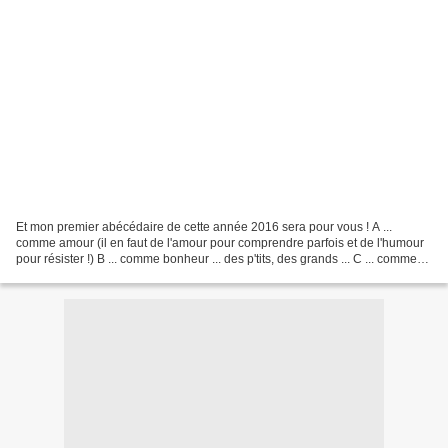
Et mon premier abécédaire de cette année 2016 sera pour vous ! A ...
comme amour (il en faut de l'amour pour comprendre parfois et de l'humour
pour résister !) B ... comme bonheur ... des p'tits, des grands ... C ... comme
chocolat (y'a tout plein de...