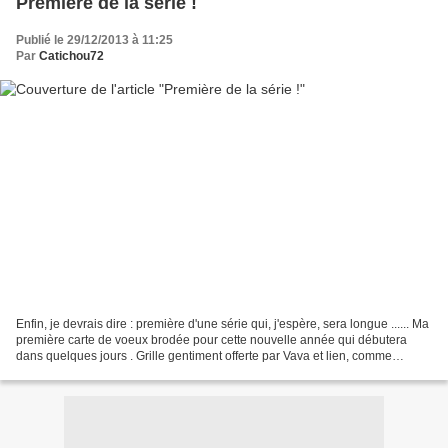
Première de la série !
Publié le 29/12/2013 à 11:25
Par
Catichou72
Enfin, je devrais dire : première d'une série qui, j'espère, sera longue ...... Ma
première carte de voeux brodée pour cette nouvelle année qui débutera
dans quelques jours . Grille gentiment offerte par Vava et lien, comme
beaucoup d'autres, donné par...