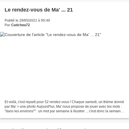
Le rendez-vous de Ma' ... 21
Publié le 29/05/2021 à 00:40
Par
Catichou72
Et voilà, c'est reparti pour 52 rendez-vous ! Chaque samedi, un thème donné
par Ma' = une photo Aujourd'hui, Ma' nous propose de jouer avec les mots :
"dans les environs"" : un mot par semaine à illustrer ... c'est donc la semaine
21. Le choix est vaste...