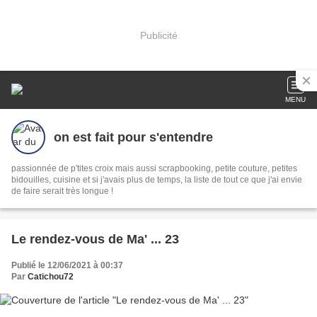
Publicité
MENU
on est fait pour s'entendre
passionnée de p'tites croix mais aussi scrapbooking, petite couture, petites
bidouilles, cuisine et si j'avais plus de temps, la liste de tout ce que j'ai envie
de faire serait très longue !
Le rendez-vous de Ma' ... 23
Publié le 12/06/2021 à 00:37
Par
Catichou72