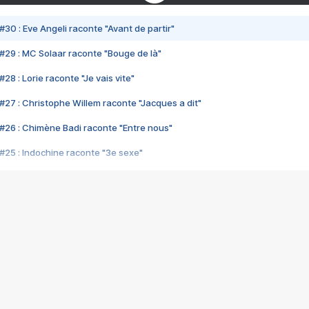
#30 : Eve Angeli raconte "Avant de partir"
#29 : MC Solaar raconte "Bouge de là"
28 : Lorie raconte "Je vais vite"
#27 : Christophe Willem raconte "Jacques a dit"
#26 : Chimène Badi raconte "Entre nous"
#25 : Indochine raconte "3e sexe"
#24 : Zaho raconte "C'est chelou"
#23 : Patrick Bruel raconte "Au café des délices"
#22 : Kyo raconte "Le chemin"
#21 : Nolwenn Leroy raconte "Cassé"
#20 : Patrick Hernandez raconte "Born to be alive"
#19 : Lorie raconte "Près de moi"