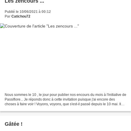
Les zencours ...
Publié le 10/06/2021 à 00:12
Par
Catichou72
Nous sommes le 10 , le jour pour publier nos encours du mois à l'initiative de
Passiflore... Je réponds donc à cette invitation puisque j'ai encore des
choses à faire voir ! Voyons, voyons, que s'est-il passé depuis le 10 mai. Il
n'a pas fait très beau...
Gâtée !