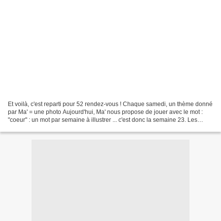
Et voilà, c'est reparti pour 52 rendez-vous ! Chaque samedi, un thème donné
par Ma' = une photo Aujourd'hui, Ma' nous propose de jouer avec le mot :
"coeur" : un mot par semaine à illustrer ... c'est donc la semaine 23. Les
coeurs, je les collectionne...