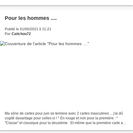
(2013), je vous...
Pour les hommes ....
Publié le 01/06/2021 à 11:21
Par
Catichou72
Ma série de cartes pour juin se termine avec 2 cartes masculines ... j'ai dû
cogité davantage pour celles-ci ! * En rouge et noir pour la première : *
"Classe" et classique pour la deuxième : Et même que la première carte a
mis une semaine pour faire...