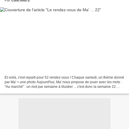
Par
Catichou72
Et voilà, c'est reparti pour 52 rendez-vous ! Chaque samedi, un thème donné
par Ma' = une photo Aujourd'hui, Ma' nous propose de jouer avec les mots :
"Au marché" : un mot par semaine à illustrer ... c'est donc la semaine 22.
Aujourd'hui, je vous emmène...