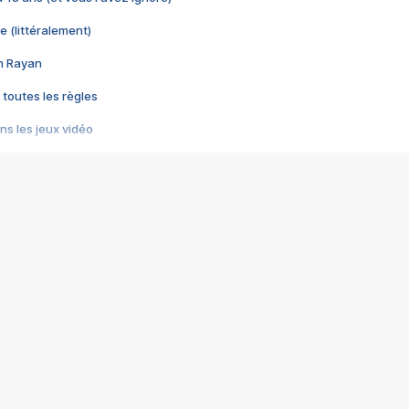
e (littéralement)
im Rayan
 toutes les règles
s les jeux vidéo
us choquant de Rockstar ? - Le scandale BULLY
e plus moche de Steam
du RÊVE tourne au CAUCHEMAR
pendant 8 heures
it… à tort
umiliés par un jeu vidéo
ire - Final Fantasy 8
ti un empire - Age of Empires