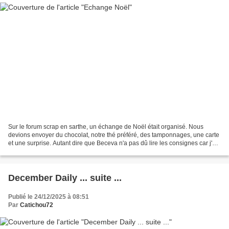
Sur le forum scrap en sarthe, un échange de Noël était organisé. Nous
devions envoyer du chocolat, notre thé préféré, des tamponnages, une carte
et une surprise. Autant dire que Beceva n'a pas dû lire les consignes car j'ai
été affreusement joliment gâtée...
December Daily ... suite ...
Publié le 24/12/2025 à 08:51
Par
Catichou72