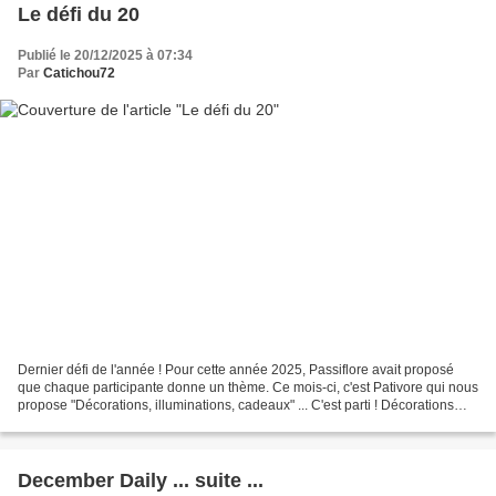
Le défi du 20
Publié le 20/12/2025 à 07:34
Par
Catichou72
Dernier défi de l'année ! Pour cette année 2025, Passiflore avait proposé
que chaque participante donne un thème. Ce mois-ci, c'est Pativore qui nous
propose "Décorations, illuminations, cadeaux" ... C'est parti ! Décorations
gourmandes ... Dans les magasins...
December Daily ... suite ...