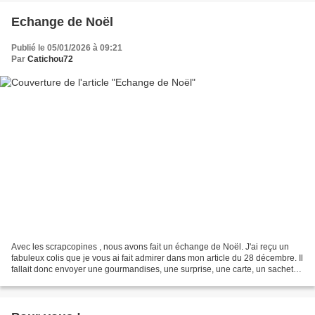
Echange de Noël
Publié le 05/01/2026 à 09:21
Par
Catichou72
Avec les scrapcopines , nous avons fait un échange de Noël. J'ai reçu un
fabuleux colis que je vous ai fait admirer dans mon article du 28 décembre. Il
fallait donc envoyer une gourmandises, une surprise, une carte, un sachet
de notre thé préféré et des...