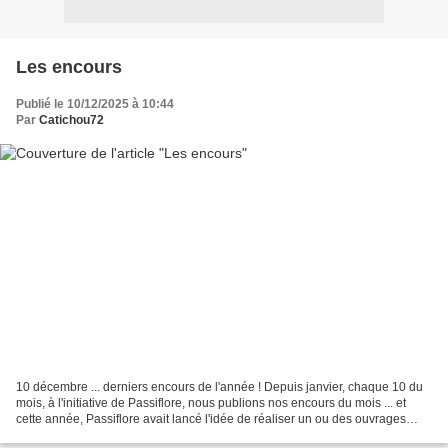
Les encours
Publié le 10/12/2025 à 10:44
Par
Catichou72
10 décembre ... derniers encours de l'année ! Depuis janvier, chaque 10 du
mois, à l'initiative de Passiflore, nous publions nos encours du mois ... et
cette année, Passiflore avait lancé l'idée de réaliser un ou des ouvrages
avec des coeurs ... et je...