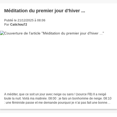
Méditation du premier jour d'hiver ...
Publié le 21/12/2025 à 08:06
Par
Catichou72
A méditer, que ce soit un jour avec neige ou sans ! (source FB) Il a neigé
toute la nuit. Voilà ma matinée. 08:00 : je fais un bonhomme de neige. 08:10
: une féministe passe et me demande pourquoi je n’ai pas fait une bonne
femme de neige. 08:15 : alors...